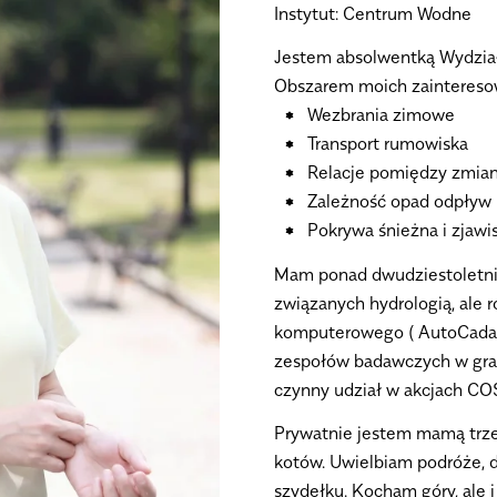
Instytut: Centrum Wodne
Jestem absolwentką Wydział
Obszarem moich zainteresowa
Wezbrania zimowe
Transport rumowiska
Relacje pomiędzy zmian
Zależność opad odpływ
Pokrywa śnieżna i zjaw
Mam ponad dwudziestoletni
związanych hydrologią, ale
komputerowego ( AutoCada)
zespołów badawczych w gran
czynny udział w akcjach COS
Prywatnie jestem mamą trze
kotów. Uwielbiam podróże, dł
szydełku. Kocham góry, ale 