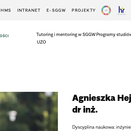
-HMS
INTRANET
E-SGGW
PROJEKTY
Tutoring i mentoring w SGGW
Programy studió
OŚCI
UZO
Agnieszka He
dr inż.
Dyscyplina naukowa: inżynie