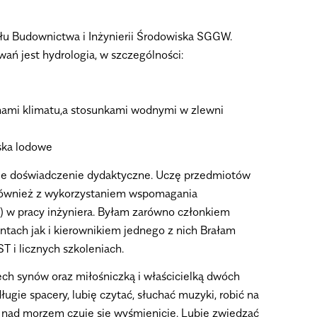
u Budownictwa i Inżynierii Środowiska SGGW.
ń jest hydrologia, w szczególności:
ami klimatu,a stosunkami wodnymi w zlewni
iska lodowe
e doświadczenie dydaktyczne. Uczę przedmiotów
 również z wykorzystaniem wspomagania
 w pracy inżyniera. Byłam zarówno członkiem
tach jak i kierownikiem jednego z nich Brałam
T i licznych szkoleniach.
ch synów oraz miłośniczką i właścicielką dwóch
ugie spacery, lubię czytać, słuchać muzyki, robić na
i nad morzem czuję się wyśmienicie. Lubię zwiedzać