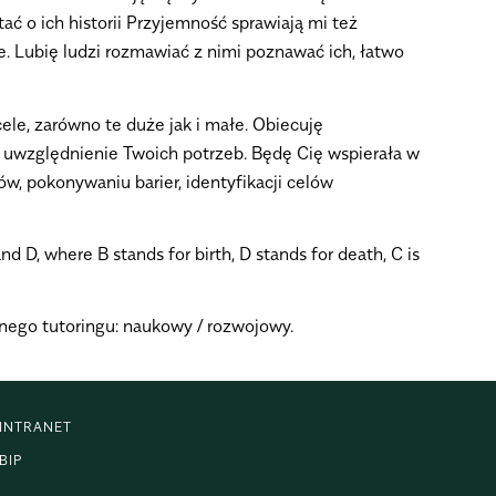
ać o ich historii Przyjemność sprawiają mi też
e. Lubię ludzi rozmawiać z nimi poznawać ich, łatwo
le, zarówno te duże jak i małe. Obiecuję
z uwzględnienie Twoich potrzeb. Będę Cię wspierała w
w, pokonywaniu barier, identyfikacji celów
d D, where B stands for birth, D stands for death, C is
nego tutoringu: naukowy / rozwojowy.
INTRANET
BIP