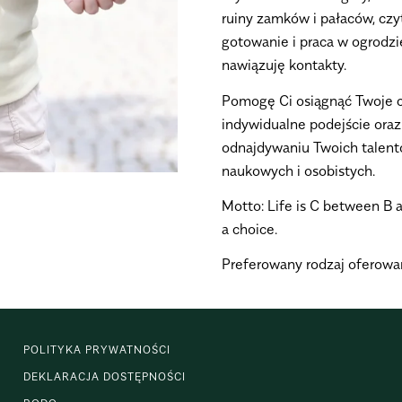
ruiny zamków i pałaców, czyt
gotowanie i praca w ogrodzi
nawiązuję kontakty.
Pomogę Ci osiągnąć Twoje ce
indywidualne podejście ora
odnajdywaniu Twoich talentó
naukowych i osobistych.
Motto: Life is C between B an
a choice.
Preferowany rodzaj oferowa
POLITYKA PRYWATNOŚCI
DEKLARACJA DOSTĘPNOŚCI